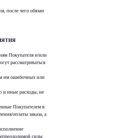
я, после чего обязан
ИЯТИЯ
ниям Покупателя и/или
огут рассматриваться
ием им ошибочных или
ю и иные расходы, не
сенные Покупателем в
ния/оплаты заказа, а
исполнение
 непреодолимой силы