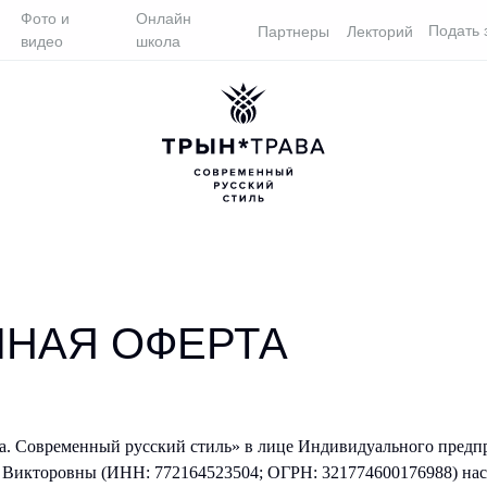
Фото и
Онлайн
Подать 
Партнеры
Лекторий
видео
школа
 ЗАЯВКУ
ЧНАЯ ОФЕРТА
а. Современный русский стиль» в лице Индивидуального предп
Викторовны (ИНН: 772164523504; ОГРН: 321774600176988) на