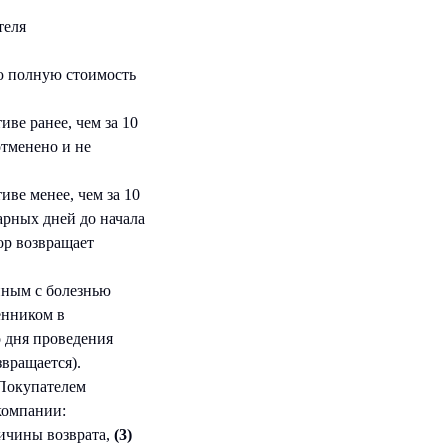
теля
ю полную стоимость
ве ранее, чем за 10
отменено и не
иве менее, чем за 10
дарных дней до начала
ор возвращает
нным с болезнью
енником в
о дня проведения
вращается).
 Покупателем
компании:
ичины возврата,
(3)