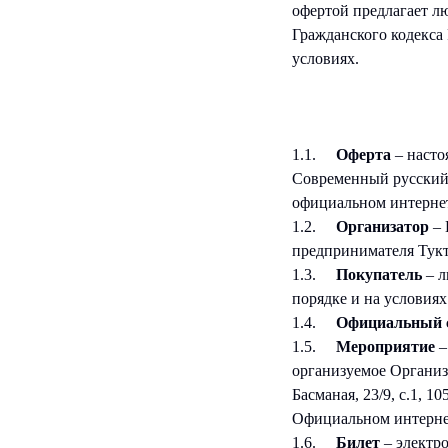
офертой предлагает л
Гражданского кодекса
условиях.
1.1.
Оферта
– насто
Современный русский 
официальном интерне
1.2.
Организатор
– 
предпринимателя Тук
1.3.
Покупатель
– л
порядке и на условия
1.4.
Официальный 
1.5.
Мероприятие
–
организуемое Организат
Басманая, 23/9, с.1,
Официальном интерне
1.6.
Билет
– электр