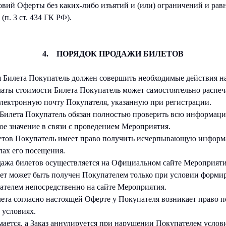
овий Оферты без каких-либо изъятий и (или) ограничений и ра
(п. 3 ст. 434 ГК РФ).
4. ПОРЯДОК ПРОДАЖИ БИЛЕТОВ
я Билета Покупатель должен совершить необходимые действия н
латы стоимости Билета Покупатель может самостоятельно распеч
электронную почту Покупателя, указанную при регистрации.
Билета Покупатель обязан полностью проверить всю информаци
 значение в связи с проведением Мероприятия.
летов Покупатель имеет право получить исчерпывающую инфор
ах его посещения.
дажа билетов осуществляется на Официальном сайте Мероприяти
ет может быть получен Покупателем только при условии формир
ателем непосредственно на сайте Мероприятия.
лета согласно настоящей Оферте у Покупателя возникает право 
 условиях.
мается, а Заказ аннулируется при нарушении Покупателем услов