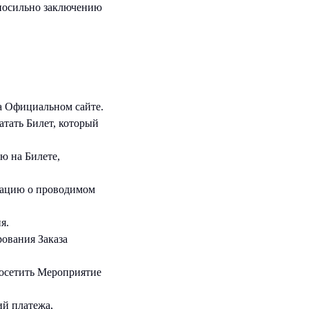
вносильно заключению
а Официальном сайте.
атать Билет, который
ю на Билете,
мацию о проводимом
я.
ования Заказа
посетить Мероприятие
ий платежа,