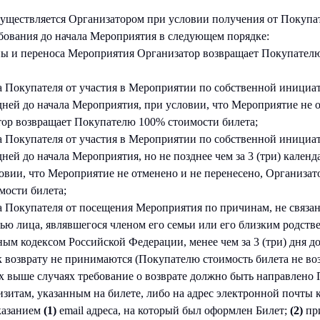
осуществляется Организатором при условии получения от Покупа
бования до начала Мероприятия в следующем порядке:
ны и переноса Мероприятия Организатор возвращает Покупател
а Покупателя от участия в Мероприятии по собственной инициати
дней до начала Мероприятия, при условии, что Мероприятие не 
тор возвращает Покупателю 100% стоимости билета;
а Покупателя от участия в Мероприятии по собственной инициат
дней до начала Мероприятия, но не позднее чем за 3 (три) кален
овии, что Мероприятие не отменено и не перенесено, Организат
ости билета;
за Покупателя от посещения Мероприятия по причинам, не связа
тью лица, являвшегося членом его семьи или его близким родств
ым кодексом Российской Федерации, менее чем за 3 (три) дня д
 возврату не принимаются (Покупателю стоимость билета не воз
ых выше случаях требование о возврате должно быть направлено
изитам, указанным на билете, либо на адрес электронной почты 
казанием
(1)
email адреса, на который был оформлен Билет;
(2)
пр