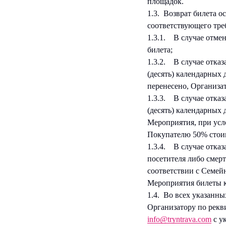
площадок.
1.3. Возврат билета 
соответствующего тре
1.3.1. В случае отме
билета;
1.3.2. В случае отказ
(десять) календарных 
перенесено, Организа
1.3.3. В случае отказ
(десять) календарных 
Мероприятия, при усл
Покупателю 50% стоим
1.3.4. В случае отка
посетителя либо смер
соответствии с Семейн
Мероприятия билеты к
1.4. Во всех указанн
Организатору по рекв
info@tryntrava.com
с у