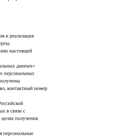
я и реализация
ерты.
виях настоящей
нальных данных»
их персональных
 получены
тво, контактный номер
Российской
х в связи с
в целях получения
я персональные