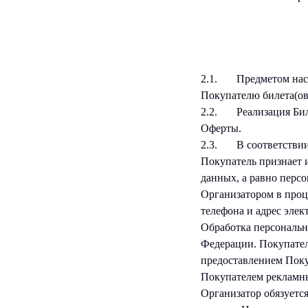
2.1. Предметом наст
Покупателю билета(ов
2.2. Реализация Биле
Оферты.
2.3. В соответствии 
Покупатель признает 
данных, а равно перс
Организатором в проце
телефона и адрес элек
Обработка персональн
Федерации. Покупател
предоставлением Поку
Покупателем рекламн
Организатор обязуетс