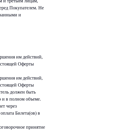
м и третьим лицам,
еред Покупателем. Не
ованными и
ршения им действий,
астоящей Оферты
ршения им действий,
астоящей Оферты
тель должен быть
 и в полном объеме.
ет через
оплата Билета(ов) в
зоговорочное принятие