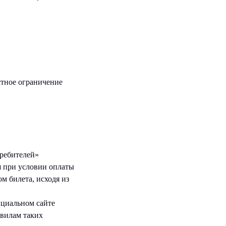
стное ограничение
требителей»
я при условии оплаты
м билета, исходя из
ициальном сайте
авилам таких