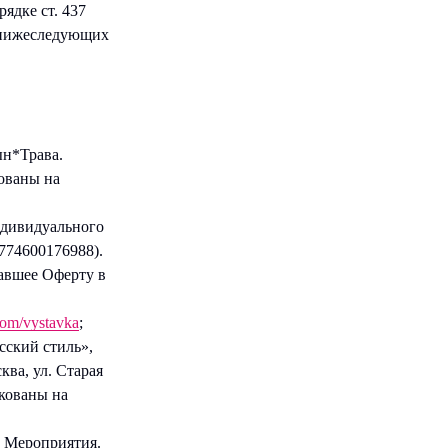
ядке ст. 437
а нижеследующих
ын*Трава.
ованы на
ндивидуального
74600176988).
авшее Оферту в
.com/vystavka
;
сский стиль»,
ква, ул. Старая
икованы на
 Мероприятия.