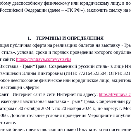
юбому дееспособному физическому или юридическому лицу, в пор
 Российской Федерации (далее – «ГК РФ»), заключить сделку н
1. ТЕРМИНЫ И ОПРЕДЕЛЕНИЯ
ящая публичная оферта на реализацию билетов на выставку «Тр
стиль», условия, сроки и порядок проведения которого опублик
т-сайте:
https://tryntrava.com/vystavka
.
Выставка «Трын*Трава. Современный русский стиль» в лице И
тамишевой Элины Викторовны (ИНН: 772164523504; ОГРН: 3217
юбое дееспособное физическое или юридическое лицо, акцептов
х настоящей Оферты.
сайт
- Интернет-сайт в сети Интернет по адресу:
https://tryntrava
 ежегодная масштабная выставка «Трын*Трава. Современный ру
ором с 30 октября 2024 г. по 20 ноября 2024 г., по адресу: г. Мос
 105066. Дополнительные условия проведения Мероприятия опубл
т-сайте.
онный билет, предоставляющий право Покупателю на посещение