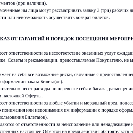
ментов (при наличии).
оченные им лица могут рассматривать заявку 3 (три) рабочих дн
сти или невозможность осуществить возврат билетов.
ТКАЗ ОТ ГАРАНТИЙ И ПОРЯДОК ПОСЕЩЕНИЯ МЕРОПР
есет ответственности за несоответствие оказанных услуг ожида
нке. Советы и рекомендации, предоставляемые Покупателю, не м
имает на себя все возможные риски, связанные с предоставлен
оформлении заказа Билета(ов).
тоятельно несет расходы по перевозке себя и багажа, размещени
м настоящей Оферты.
несет ответственности за любые убытки и моральный вред, поне
о понимания или непонимания им информации о порядке оформле
ользования Билета(ов).
даются от ответственности за неисполнение или ненадлежащее 
мотренных настоящей Офертой на время действия обстоятельств