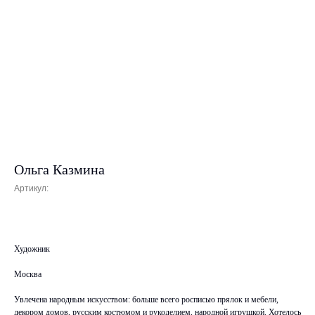
Ольга Казмина
Артикул:
Художник
Москва
Увлечена народным искусством: больше всего росписью прялок и мебели,
декором домов, русским костюмом и рукоделием, народной игрушкой. Хотелось