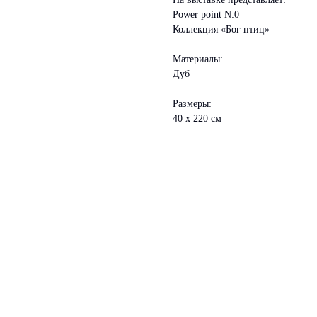
Power point N:0
Коллекция «Бог птиц»
Материалы:
Дуб
Размеры:
40 х 220 см