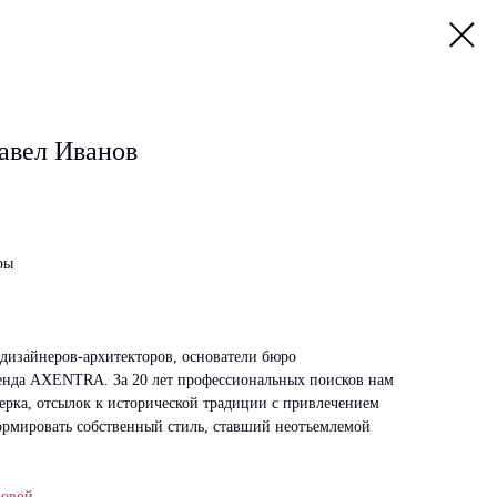
авел Иванов
ры
дизайнеров-архитекторов, основатели бюро
ренда AXENTRA. За 20 лет профессиональных поисков нам
черка, отсылок к исторической традиции с привлечением
ормировать собственный стиль, ставший неотъемлемой
новой