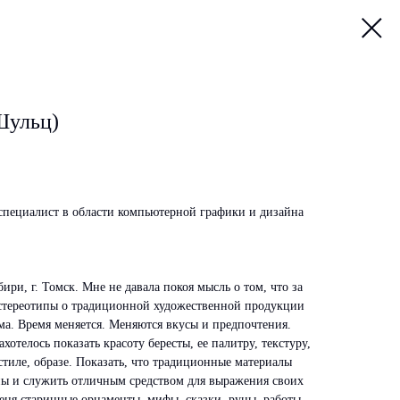
Шульц)
 специалист в области компьютерной графики и дизайна
ири, г. Томск. Мне не давала покоя мысль о том, что за
 стереотипы о традиционной художественной продукции
ма. Время меняется. Меняются вкусы и предпочтения.
хотелось показать красоту бересты, ее палитру, текстуру,
 стиле, образе. Показать, что традиционные материалы
ны и служить отличным средством для выражения своих
еня старинные орнаменты, мифы, сказки, руны, работы