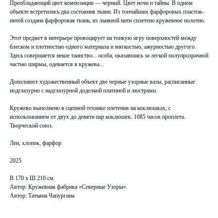
Преобладающий цвет композиции — черный. Цвет ночи и тайны. В одном
объекте встретились два состояния ткани. Из тончайших фарфоровых пластов-
нитей создана фарфоровая ткань, из льняной нити сплетено кружевное полотно.
Этот предмет в интерьере провоцирует на тонкую игру поверхностей между
блеском и плотностью одного материала и мягкостью, ажурностью другого.
Здесь совершается некое таинство... особа, оказавшись за легкой полупрозрачной
частью ширмы, одевается в кружева...
Дополняют художественный объект две черные узорные вазы, расписанные
подглазурно с надглазурной доделкой платиной и люстрами.
Кружево выполнено в сцепной технике плетения на коклюшках, с
использованием от двух до девяти пар коклюшек. 1085 часов проплета.
Творческий союз.
Лен, хлопок, фарфор
2025
В 170 х Ш 210 см
Автор: Кружевная фабрика «Северные Узоры»
Автор: Татьяна Чапургина