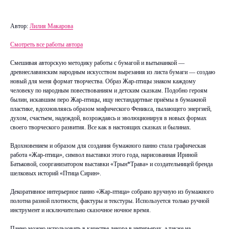
Автор:
Лилия Макарова
Смотреть все работы автора
Смешивая авторскую методику работы с бумагой и вытынанкой —
древнеславянским народным искусством вырезания из листа бумаги — создаю
новый для меня формат творчества. Образ Жар-птицы знаком каждому
человеку по народным повествованиям и детским сказкам. Подобно героям
былин, искавшим перо Жар-птицы, ищу нестандартные приёмы в бумажной
пластике, вдохновляясь образом мифического Феникса, пылающего энергией,
духом, счастьем, надеждой, возрождаясь и эволюционируя в новых формах
своего творческого развития. Все как в настоящих сказках и былинах.
Вдохновением и образом для создания бумажного панно стала графическая
работа «Жар-птица», символ выставки этого года, нарисованная Ириной
Батьковой, соорганизатором выставки «Трын*Трава» и создательницей бренда
шелковых историй «Птица Сирин».
Декоративное интерьерное панно «Жар-птица» собрано вручную из бумажного
полотна разной плотности, фактуры и текстуры. Используется только ручной
инструмент и исключительно сказочное ночное время.
Панно можно использовать в качестве декора в интерьерах, а также на