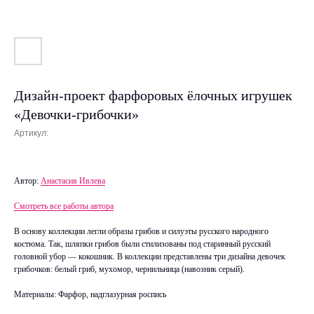
Дизайн-проект фарфоровых ёлочных игрушек
«Девочки-грибочки»
Артикул:
Автор:
Анастасия Ивлева
Смотреть все работы автора
B основу коллекции легли образы грибов и силуэты русского народного
костюма. Так, шляпки грибов были стилизованы под старинный русский
головной убор — кокошник. В коллекции представлены три дизайна девочек
грибочков: белый гриб, мухомор, чернильница (навозник серый).
Материалы: Фарфор, надглазурная роспись