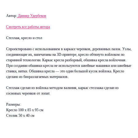
Автор:
Данияр Удербеков
Смотреть все работы автора
Стеллаж, кресло и стол
Спроектировано с использованием в каркасе черенков, деревянных палок. Узлы,
соединяющие их, напечатаны на 3D-принтере, кресло обтянуто войлоком по
старинной технологии. Каркас кресла разборный, обшивка кресла войлочная.
При создании обшивки кресла не используются швейные машинки или швейные
станки, нитки. Обшивка кресла — это один большой кусок войлока. Кресло
сделано из биоразлагаемых материалов.
Стеллаж сделан из войлока методом валяния, каркас стеллажа сделан из
сосновых черенков от лопат.
Размеры:
Кресло 100 х 85 х 95 см
Столик 50 х 40 см