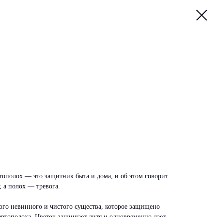
ртополох — это защитник быта и дома, и об этом говорит
г, а полох — тревога.
ого невинного и чистого существа, которое защищено
ертополоха. Цветок защищает дитя и одновременно дает