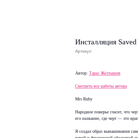
Инсталляция Saved
Артикул:
Автор:
Тарас Желтышев
Смотреть все работы автора
Mrs Ruby
Народное поверье гласит, что че
его название, где черт — это вра
Я создал образ вынашивания сам
верой и физической оболочкой ч